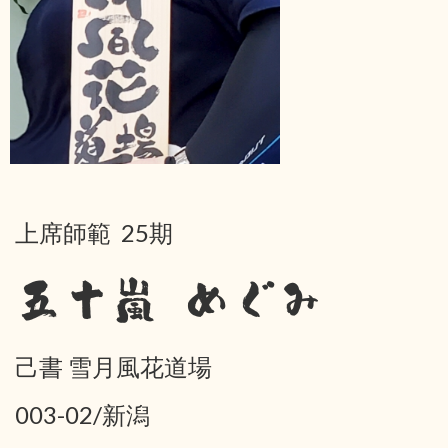
上席師範 25期
五十嵐 めぐみ
己書 雪月風花道場
003-02/新潟