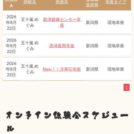
師範名
幸座名
幸座タイプ
▲
道府県
2026
五十嵐 め
新津健康センター幸
年8月
新潟県
現地幸座
ぐみ
座
22日
2026
五十嵐 め
年8月
黒埼夜間幸座
新潟県
現地幸座
ぐみ
22日
2026
五十嵐 め
年8月
New！！月寿荘幸座
新潟県
現地幸座
ぐみ
22日
1
オンライン体験会スケジュー
ル