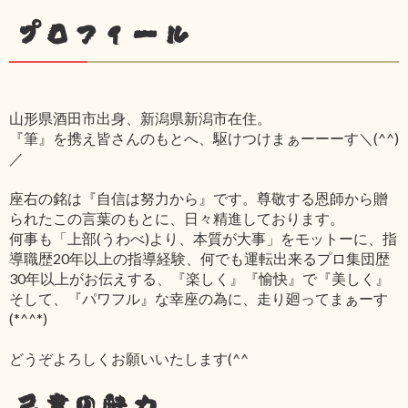
プロフィール
山形県酒田市出身、新潟県新潟市在住。
『筆』を携え皆さんのもとへ、駆けつけまぁーーーす＼(^^)
／
座右の銘は『自信は努力から』です。尊敬する恩師から贈
られたこの言葉のもとに、日々精進しております。
何事も「上部(うわべ)より、本質が大事」をモットーに、指
導職歴20年以上の指導経験、何でも運転出来るプロ集団歴
30年以上がお伝えする、『楽しく』『愉快』で『美しく』
そして、『パワフル』な幸座の為に、走り廻ってまぁーす
(*^^*)
どうぞよろしくお願いいたします(^^ゞ
己書の魅力