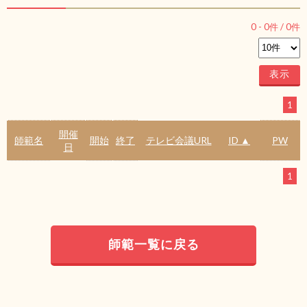
0
-
0
件 /
0
件
1
開催
師範名
開始
終了
テレビ会議URL
ID ▲
PW
日
1
師範一覧に戻る