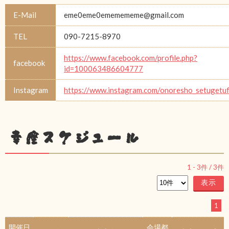
E-Mail
eme0eme0ememememe@gmail.com
TEL
090-7215-8970
https://www.facebook.com/profile.php?
facebook
id=100063486604777
Instagram
https://www.instagram.com/onoresho_setugetu
幸座スケジュール
1
-
3
件 /
3
件
1
開催日
会場都