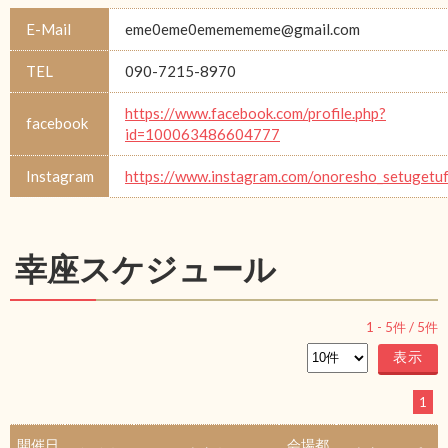
E-Mail
eme0eme0ememememe@gmail.com
TEL
090-7215-8970
https://www.facebook.com/profile.php?
facebook
id=100063486604777
Instagram
https://www.instagram.com/onoresho_setugetu
幸座スケジュール
1
-
5
件 /
5
件
1
開催日
会場都