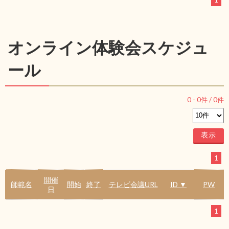
1
オンライン体験会スケジュ
ール
0
-
0
件 /
0
件
1
開催
師範名
開始
終了
テレビ会議URL
ID ▼
PW
日
1