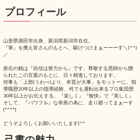
プロフィール
山形県酒田市出身、新潟県新潟市在住。
『筆』を携え皆さんのもとへ、駆けつけまぁーーーす＼(^^)
／
座右の銘は『自信は努力から』です。尊敬する恩師から贈
られたこの言葉のもとに、日々精進しております。
何事も「上部(うわべ)より、本質が大事」をモットーに、指
導職歴20年以上の指導経験、何でも運転出来るプロ集団歴
30年以上がお伝えする、『楽しく』『愉快』で『美しく』
そして、『パワフル』な幸座の為に、走り廻ってまぁーす
(*^^*)
どうぞよろしくお願いいたします(^^ゞ
己書の魅力