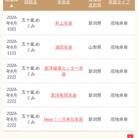
師範名
幸座名
幸座タイプ
▲
道府県
2026
五十嵐 め
年8月
村上幸座
新潟県
現地幸座
ぐみ
10日
2026
五十嵐 め
年8月
酒田幸座
山形県
現地幸座
ぐみ
11日
2026
五十嵐 め
新津健康センター幸
年8月
新潟県
現地幸座
ぐみ
座
22日
2026
五十嵐 め
年8月
黒埼夜間幸座
新潟県
現地幸座
ぐみ
22日
2026
五十嵐 め
年8月
New！！月寿荘幸座
新潟県
現地幸座
ぐみ
22日