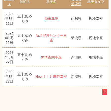
師範名
幸座名
幸座タイプ
▲
道府県
2026
五十嵐 め
年8月
酒田幸座
山形県
現地幸座
ぐみ
11日
2026
五十嵐 め
新津健康センター幸
年8月
新潟県
現地幸座
ぐみ
座
22日
2026
五十嵐 め
年8月
黒埼夜間幸座
新潟県
現地幸座
ぐみ
22日
2026
五十嵐 め
年8月
New！！月寿荘幸座
新潟県
現地幸座
ぐみ
22日
1