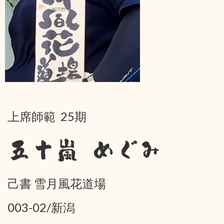
上席師範 25期
五十嵐 めぐみ
己書 雪月風花道場
003-02/新潟