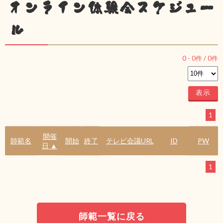
オンライン体験会スケジュー
ル
0
-
0
件 /
0
件
1
開催
師範名
開始
終了
テレビ会議URL
ID
PW
日 ▲
1
師範一覧に戻る