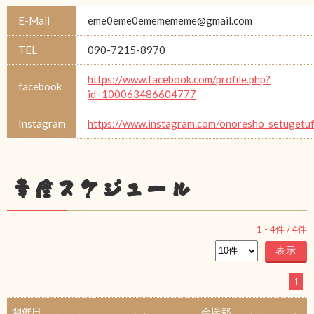
E-Mail
eme0eme0ememememe@gmail.com
TEL
090-7215-8970
https://www.facebook.com/profile.php?
facebook
id=100063486604777
Instagram
https://www.instagram.com/onoresho_setugetu
幸座スケジュール
1
-
4
件 /
4
件
1
開催日
会場都