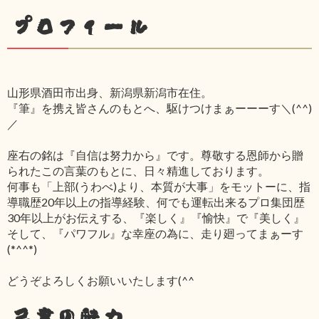
プロフィール
山形県酒田市出身、新潟県新潟市在住。
『筆』を携え皆さんのもとへ、駆けつけまぁーーーす＼(^^)
／
座右の銘は『自信は努力から』です。尊敬する恩師から贈
られたこの言葉のもとに、日々精進しております。
何事も「上部(うわべ)より、本質が大事」をモットーに、指
導職歴20年以上の指導経験、何でも運転出来るプロ集団歴
30年以上がお伝えする、『楽しく』『愉快』で『美しく』
そして、『パワフル』な幸座の為に、走り廻ってまぁーす
(*^^*)
どうぞよろしくお願いいたします(^^ゞ
己書の魅力