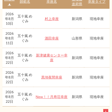
師範名
幸座名
幸座タイプ
▲
道府県
2026
五十嵐 め
年8月
村上幸座
新潟県
現地幸座
ぐみ
10日
2026
五十嵐 め
年8月
酒田幸座
山形県
現地幸座
ぐみ
11日
2026
五十嵐 め
新津健康センター幸
年8月
新潟県
現地幸座
ぐみ
座
22日
2026
五十嵐 め
年8月
黒埼夜間幸座
新潟県
現地幸座
ぐみ
22日
2026
五十嵐 め
年8月
New！！月寿荘幸座
新潟県
現地幸座
ぐみ
22日