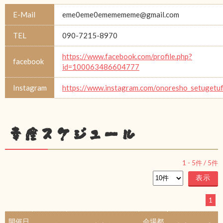
E-Mail
eme0eme0ememememe@gmail.com
TEL
090-7215-8970
https://www.facebook.com/profile.php?
facebook
id=100063486604777
Instagram
https://www.instagram.com/onoresho_setugetu
幸座スケジュール
1
-
5
件 /
5
件
1
開催日
会場都