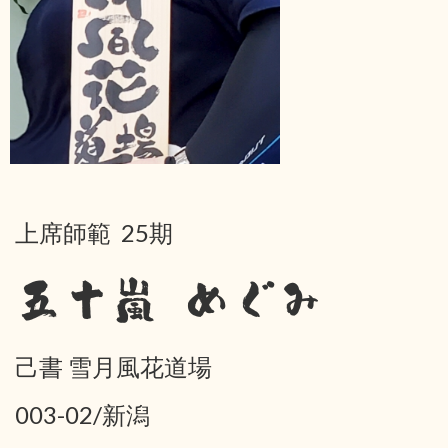
上席師範 25期
五十嵐 めぐみ
己書 雪月風花道場
003-02/新潟