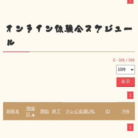
1
オンライン体験会スケジュー
ル
0
-
0
件 /
0
件
1
開催
師範名
開始
終了
テレビ会議URL
ID
PW
日 ▲
1