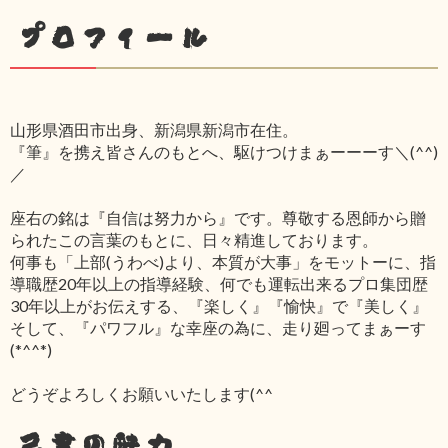
プロフィール
山形県酒田市出身、新潟県新潟市在住。
『筆』を携え皆さんのもとへ、駆けつけまぁーーーす＼(^^)
／
座右の銘は『自信は努力から』です。尊敬する恩師から贈
られたこの言葉のもとに、日々精進しております。
何事も「上部(うわべ)より、本質が大事」をモットーに、指
導職歴20年以上の指導経験、何でも運転出来るプロ集団歴
30年以上がお伝えする、『楽しく』『愉快』で『美しく』
そして、『パワフル』な幸座の為に、走り廻ってまぁーす
(*^^*)
どうぞよろしくお願いいたします(^^ゞ
己書の魅力