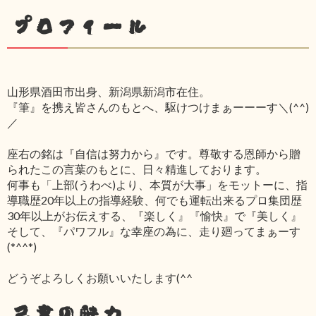
プロフィール
山形県酒田市出身、新潟県新潟市在住。
『筆』を携え皆さんのもとへ、駆けつけまぁーーーす＼(^^)
／
座右の銘は『自信は努力から』です。尊敬する恩師から贈
られたこの言葉のもとに、日々精進しております。
何事も「上部(うわべ)より、本質が大事」をモットーに、指
導職歴20年以上の指導経験、何でも運転出来るプロ集団歴
30年以上がお伝えする、『楽しく』『愉快』で『美しく』
そして、『パワフル』な幸座の為に、走り廻ってまぁーす
(*^^*)
どうぞよろしくお願いいたします(^^ゞ
己書の魅力