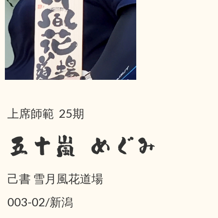
上席師範 25期
五十嵐 めぐみ
己書 雪月風花道場
003-02/新潟