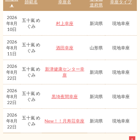
師範名
幸座名
幸座タイプ
▲
道府県
2026
五十嵐 め
年8月
村上幸座
新潟県
現地幸座
ぐみ
10日
2026
五十嵐 め
年8月
酒田幸座
山形県
現地幸座
ぐみ
11日
2026
五十嵐 め
新津健康センター幸
年8月
新潟県
現地幸座
ぐみ
座
22日
2026
五十嵐 め
年8月
黒埼夜間幸座
新潟県
現地幸座
ぐみ
22日
2026
五十嵐 め
年8月
New！！月寿荘幸座
新潟県
現地幸座
ぐみ
22日