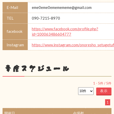
E-Mail
eme0eme0ememememe@gmail.com
TEL
090-7215-8970
https://www.facebook.com/profile.php?
facebook
id=100063486604777
Instagram
https://www.instagram.com/onoresho_setugetu
幸座スケジュール
1
-
5
件 /
5
件
1
開催日
会場都