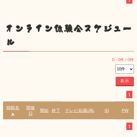
1
オンライン体験会スケジュー
ル
0
-
0
件 /
0
件
1
師範名
開催
開始
終了
テレビ会議URL
ID
PW
▲
日
1