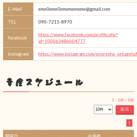
E-Mail
eme0eme0ememememe@gmail.com
TEL
090-7215-8970
https://www.facebook.com/profile.php?
facebook
id=100063486604777
Instagram
https://www.instagram.com/onoresho_setugetu
幸座スケジュール
1
-
5
件 /
5
件
1
開催日
会場都