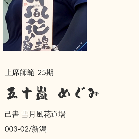
上席師範 25期
五十嵐 めぐみ
己書 雪月風花道場
003-02/新潟