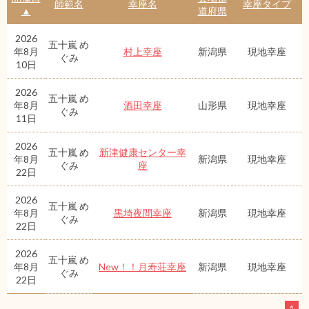
師範名
幸座名
幸座タイプ
▲
道府県
2026
五十嵐 め
年8月
村上幸座
新潟県
現地幸座
ぐみ
10日
2026
五十嵐 め
年8月
酒田幸座
山形県
現地幸座
ぐみ
11日
2026
五十嵐 め
新津健康センター幸
年8月
新潟県
現地幸座
ぐみ
座
22日
2026
五十嵐 め
年8月
黒埼夜間幸座
新潟県
現地幸座
ぐみ
22日
2026
五十嵐 め
年8月
New！！月寿荘幸座
新潟県
現地幸座
ぐみ
22日