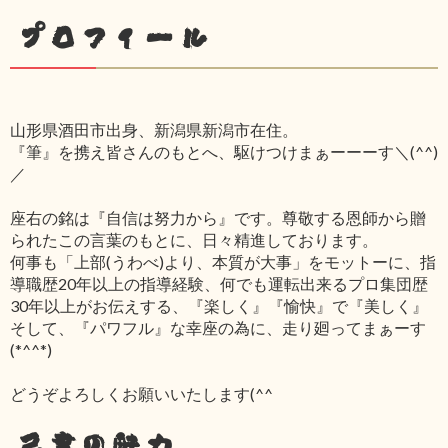
プロフィール
山形県酒田市出身、新潟県新潟市在住。
『筆』を携え皆さんのもとへ、駆けつけまぁーーーす＼(^^)
／
座右の銘は『自信は努力から』です。尊敬する恩師から贈
られたこの言葉のもとに、日々精進しております。
何事も「上部(うわべ)より、本質が大事」をモットーに、指
導職歴20年以上の指導経験、何でも運転出来るプロ集団歴
30年以上がお伝えする、『楽しく』『愉快』で『美しく』
そして、『パワフル』な幸座の為に、走り廻ってまぁーす
(*^^*)
どうぞよろしくお願いいたします(^^ゞ
己書の魅力