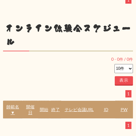
1
オンライン体験会スケジュー
ル
0
-
0
件 /
0
件
1
師範名
開催
開始
終了
テレビ会議URL
ID
PW
▼
日
1