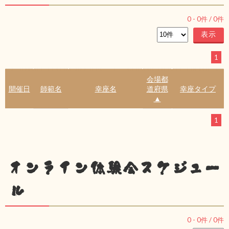
0
-
0
件 /
0
件
1
会場都
開催日
師範名
幸座名
道府県
幸座タイプ
▲
1
オンライン体験会スケジュー
ル
0
-
0
件 /
0
件