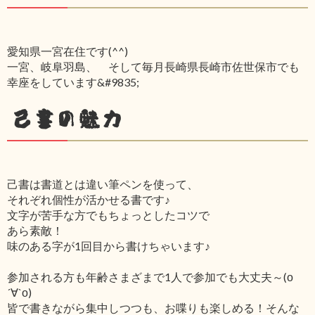
愛知県一宮在住です(^^)
一宮、岐阜羽島、 そして毎月長崎県長崎市佐世保市でも
幸座をしています&#9835;
己書の魅力
己書は書道とは違い筆ペンを使って、
それぞれ個性が活かせる書です♪
文字が苦手な方でもちょっとしたコツで
あら素敵！
味のある字が1回目から書けちゃいます♪
参加される方も年齢さまざまで1人で参加でも大丈夫～(о
´∀`о)
皆で書きながら集中しつつも、お喋りも楽しめる！そんな