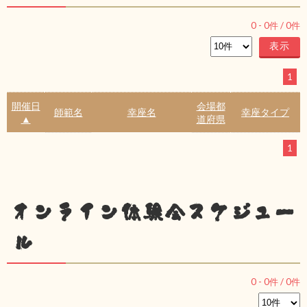
0
-
0
件 /
0
件
1
開催日
会場都
師範名
幸座名
幸座タイプ
▲
道府県
1
オンライン体験会スケジュー
ル
0
-
0
件 /
0
件