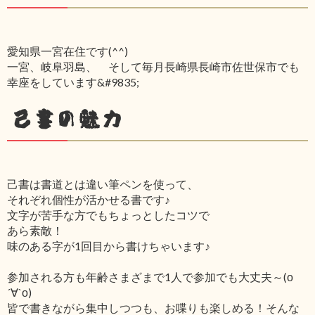
愛知県一宮在住です(^^)
一宮、岐阜羽島、 そして毎月長崎県長崎市佐世保市でも
幸座をしています&#9835;
己書の魅力
己書は書道とは違い筆ペンを使って、
それぞれ個性が活かせる書です♪
文字が苦手な方でもちょっとしたコツで
あら素敵！
味のある字が1回目から書けちゃいます♪
参加される方も年齢さまざまで1人で参加でも大丈夫～(о
´∀`о)
皆で書きながら集中しつつも、お喋りも楽しめる！そんな