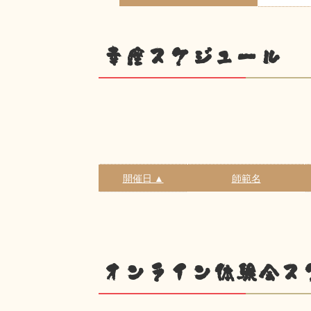
幸座スケジュール
開催日 ▲
師範名
オンライン体験会ス