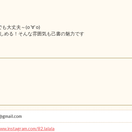
丈夫～(о´∀`о)
しめる！そんな雰囲気も己書の魅力です
@gmail.com
www.instagram.com/82.lalala