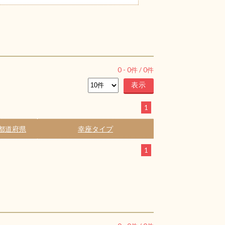
0
-
0
件 /
0
件
1
都道府県
幸座タイプ
1