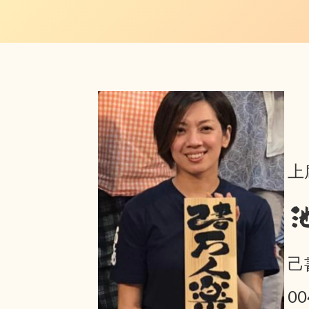
上
己
00