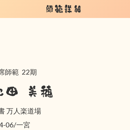
師範詳細
席師範 22期
池田 美穂
書 万人楽道場
4-06/一宮