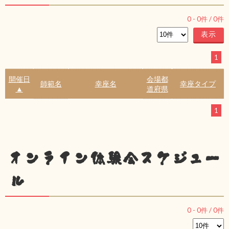
0
-
0
件 /
0
件
1
開催日
会場都
師範名
幸座名
幸座タイプ
▲
道府県
1
オンライン体験会スケジュー
ル
0
-
0
件 /
0
件