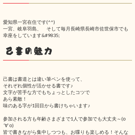
愛知県一宮在住です(^^)
一宮、岐阜羽島、 そして毎月長崎県長崎市佐世保市でも
幸座をしています&#9835;
己書の魅力
己書は書道とは違い筆ペンを使って、
それぞれ個性が活かせる書です♪
文字が苦手な方でもちょっとしたコツで
あら素敵！
味のある字が1回目から書けちゃいます♪
参加される方も年齢さまざまで1人で参加でも大丈夫～(о
´∀`о)
皆で書きながら集中しつつも、お喋りも楽しめる！そんな