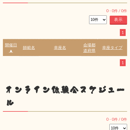
0
-
0
件 /
0
件
1
開催日
会場都
師範名
幸座名
幸座タイプ
▲
道府県
1
オンライン体験会スケジュー
ル
0
-
0
件 /
0
件