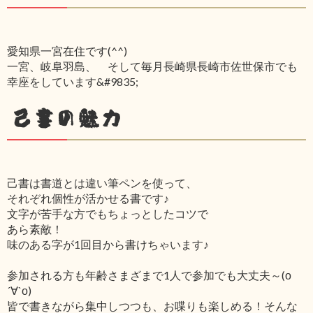
愛知県一宮在住です(^^)
一宮、岐阜羽島、 そして毎月長崎県長崎市佐世保市でも
幸座をしています&#9835;
己書の魅力
己書は書道とは違い筆ペンを使って、
それぞれ個性が活かせる書です♪
文字が苦手な方でもちょっとしたコツで
あら素敵！
味のある字が1回目から書けちゃいます♪
参加される方も年齢さまざまで1人で参加でも大丈夫～(о
´∀`о)
皆で書きながら集中しつつも、お喋りも楽しめる！そんな