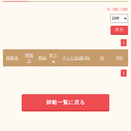
0
-
0
件 /
0
件
1
開催
終了
師範名
開始
テレビ会議URL
ID
PW
日
▲
1
師範一覧に戻る