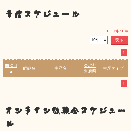
幸座スケジュール
0
-
0
件 /
0
件
1
開催日
会場都
師範名
幸座名
幸座タイプ
▲
道府県
1
オンライン体験会スケジュー
ル