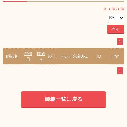
0
-
0
件 /
0
件
1
開催
開始
師範名
終了
テレビ会議URL
ID
PW
日
▲
1
師範一覧に戻る