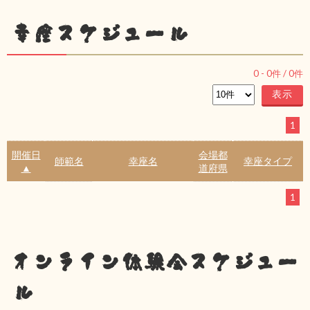
幸座スケジュール
0
-
0
件 /
0
件
1
開催日
会場都
師範名
幸座名
幸座タイプ
▲
道府県
1
オンライン体験会スケジュー
ル