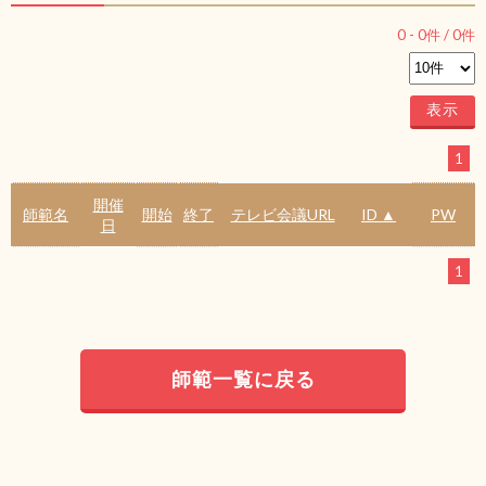
0
-
0
件 /
0
件
1
開催
師範名
開始
終了
テレビ会議URL
ID ▲
PW
日
1
師範一覧に戻る