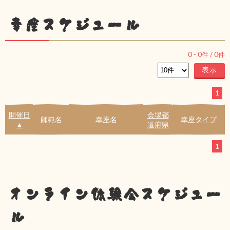
幸座スケジュール
0
-
0
件 /
0
件
1
開催日
会場都
師範名
幸座名
幸座タイプ
▲
道府県
1
オンライン体験会スケジュー
ル