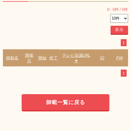
0
-
0
件 /
0
件
1
開催
テレビ会議URL
師範名
開始
終了
ID
PW
日
▼
1
師範一覧に戻る