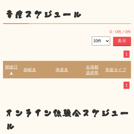
幸座スケジュール
0
-
0
件 /
0
件
1
開催日
会場都
師範名
幸座名
幸座タイプ
▲
道府県
1
オンライン体験会スケジュー
ル