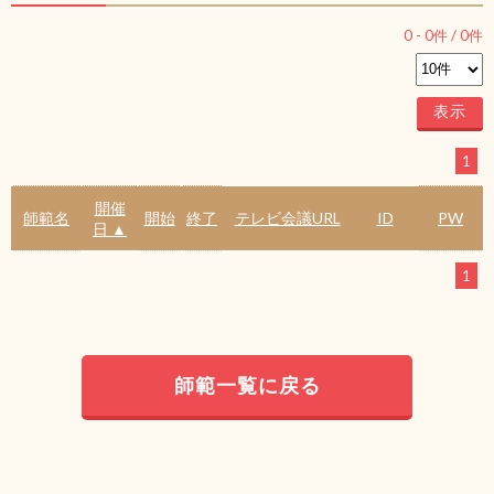
0
-
0
件 /
0
件
1
開催
師範名
開始
終了
テレビ会議URL
ID
PW
日 ▲
1
師範一覧に戻る