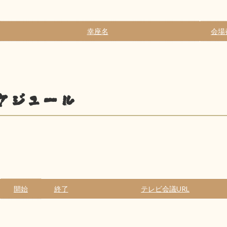
幸座名
会場
ケジュール
開始
終了
テレビ会議URL