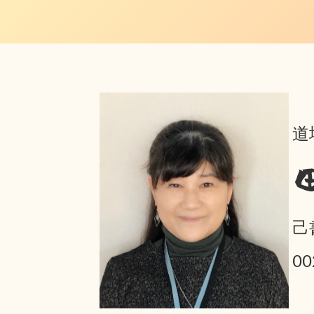
道
己
0