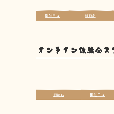
開催日 ▲
師範名
オンライン体験会ス
師範名
開催日 ▲