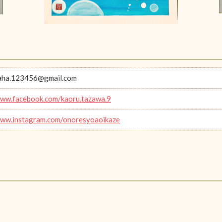
aha.123456@gmail.com
www.facebook.com/kaoru.tazawa.9
www.instagram.com/onoresyoaoikaze