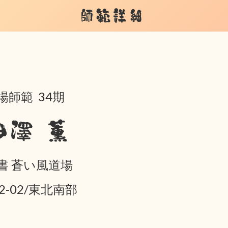
師範詳細
場師範 34期
田澤 薫
書 蒼い風道場
02-02/東北南部