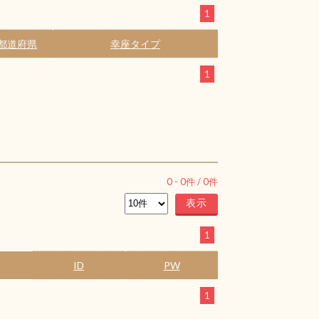
1
都道府県
幸座タイプ
1
0
-
0
件 /
0
件
1
ID
PW
1