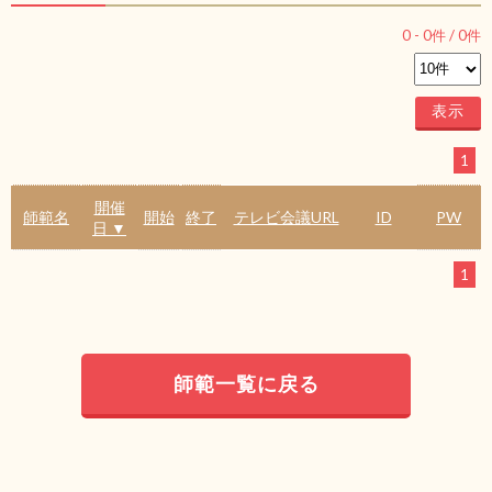
0
-
0
件 /
0
件
1
開催
師範名
開始
終了
テレビ会議URL
ID
PW
日 ▼
1
師範一覧に戻る