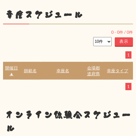
幸座スケジュール
0
-
0
件 /
0
件
1
開催日
会場都
師範名
幸座名
幸座タイプ
▲
道府県
1
オンライン体験会スケジュー
ル