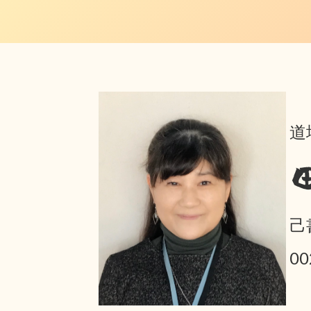
道
己
0