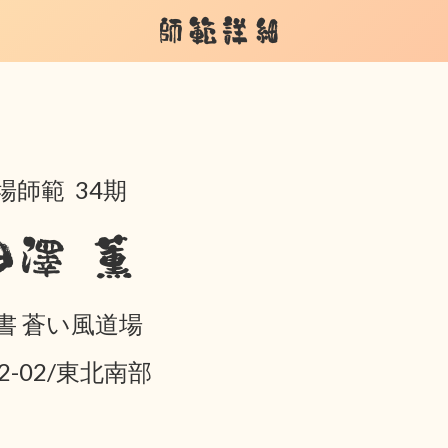
師範詳細
場師範 34期
田澤 薫
書 蒼い風道場
02-02/東北南部