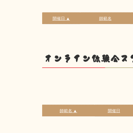
開催日 ▲
師範名
オンライン体験会ス
師範名 ▲
開催日