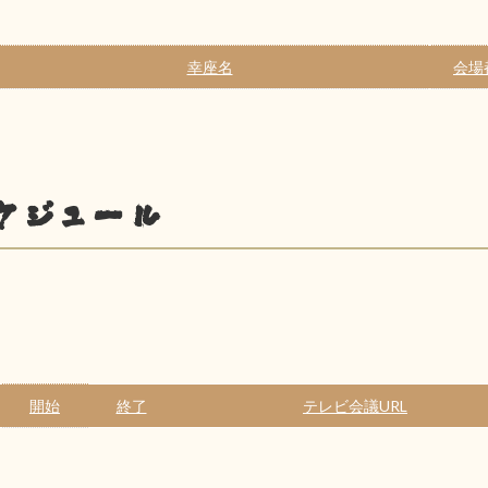
幸座名
会場
ケジュール
開始
終了
テレビ会議URL