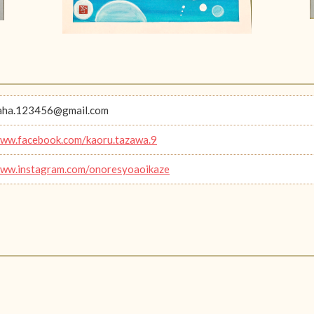
aha.123456@gmail.com
www.facebook.com/kaoru.tazawa.9
www.instagram.com/onoresyoaoikaze