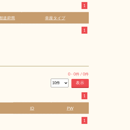
1
都道府県
幸座タイプ
1
0
-
0
件 /
0
件
1
ID
PW
1