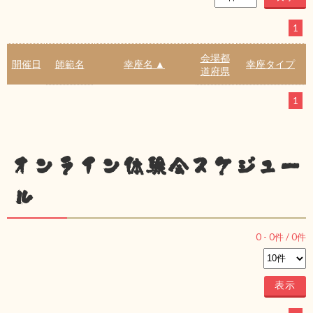
1
会場都
開催日
師範名
幸座名 ▲
幸座タイプ
道府県
1
オンライン体験会スケジュー
ル
0
-
0
件 /
0
件