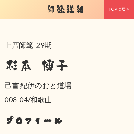
師範詳細
TOPに戻る
上席師範 29期
杉本 博子
己書 紀伊のおと道場
008-04/和歌山
プロフィール