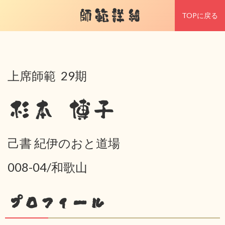
師範詳細
TOPに戻る
上席師範 29期
杉本 博子
己書 紀伊のおと道場
008-04/和歌山
プロフィール