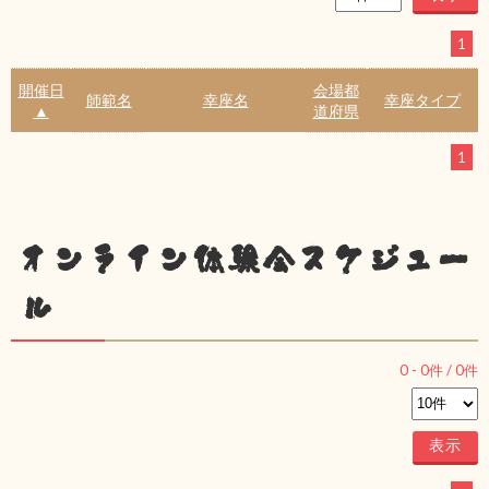
1
開催日
会場都
師範名
幸座名
幸座タイプ
▲
道府県
1
オンライン体験会スケジュー
ル
0
-
0
件 /
0
件