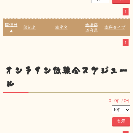
1
開催日
会場都
師範名
幸座名
幸座タイプ
▲
道府県
1
オンライン体験会スケジュー
ル
0
-
0
件 /
0
件