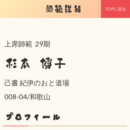
師範詳細
TOPに戻る
上席師範 29期
杉本 博子
己書 紀伊のおと道場
008-04/和歌山
プロフィール