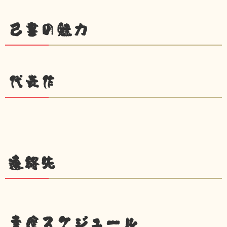
己書の魅力
代表作
連絡先
幸座スケジュール