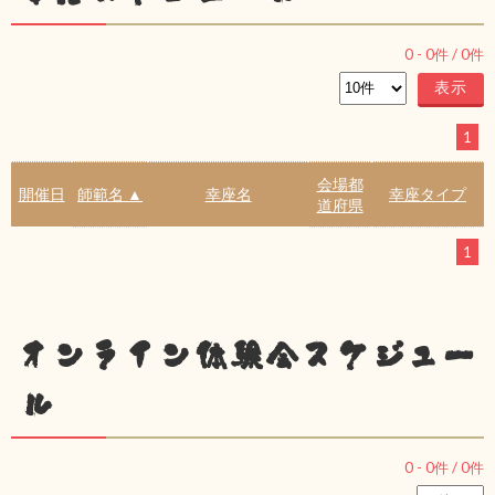
0
-
0
件 /
0
件
1
会場都
開催日
師範名 ▲
幸座名
幸座タイプ
道府県
1
オンライン体験会スケジュー
ル
0
-
0
件 /
0
件