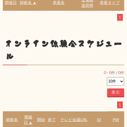
開催日
師範名 ▲
幸座名
幸座タイプ
道府県
1
オンライン体験会スケジュー
ル
0
-
0
件 /
0
件
1
開催
師範名
開始
終了
テレビ会議URL
ID
PW
日 ▲