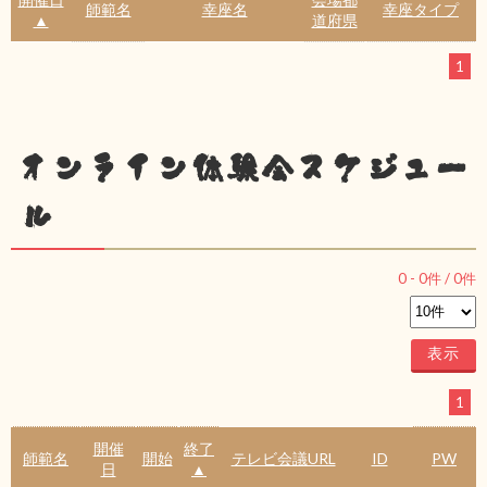
師範名
幸座名
幸座タイプ
▲
道府県
1
オンライン体験会スケジュー
ル
0
-
0
件 /
0
件
1
開催
終了
師範名
開始
テレビ会議URL
ID
PW
日
▲