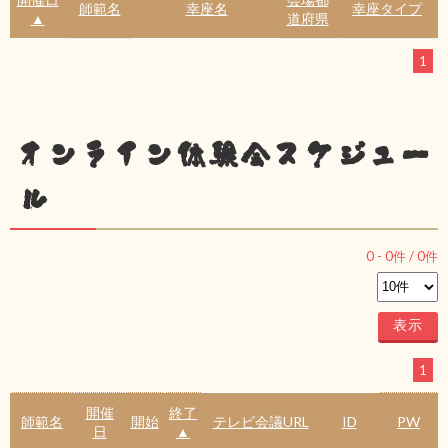
師範名
幸座名
幸座タイプ
▲
道府県
1
オンライン体験会スケジュー
ル
0
-
0
件 /
0
件
1
開催
終了
師範名
開始
テレビ会議URL
ID
PW
日
▲