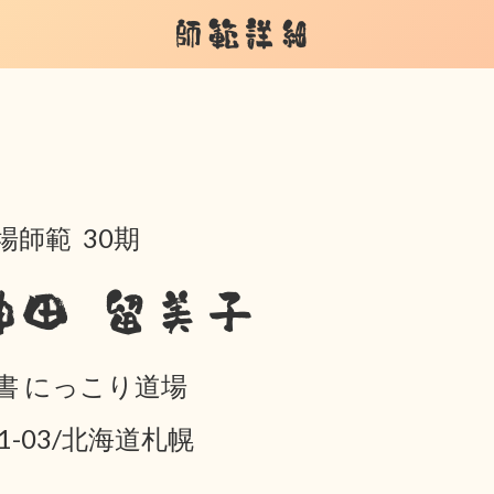
師範詳細
場師範 30期
神田 留美子
書 にっこり道場
01-03/北海道札幌