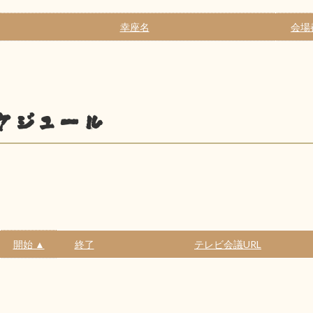
幸座名
会場
ケジュール
開始 ▲
終了
テレビ会議URL