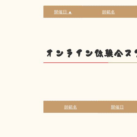
開催日 ▲
師範名
オンライン体験会ス
師範名
開催日