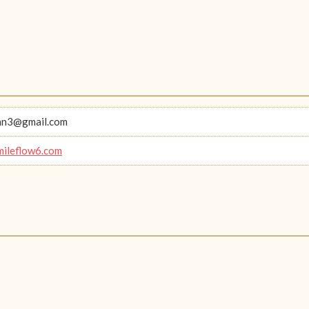
an3@gmail.com
smileflow6.com