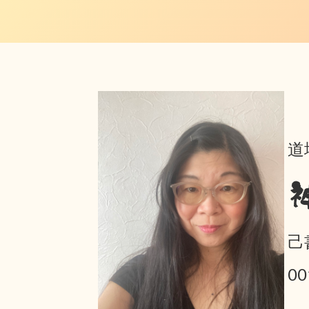
道
己
0