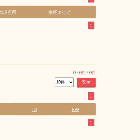
都道府県
幸座タイプ
1
0
-
0
件 /
0
件
1
ID
PW
1