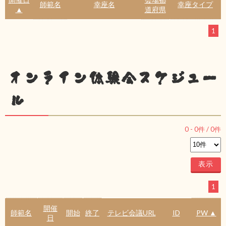
師範名
幸座名
幸座タイプ
▲
道府県
1
オンライン体験会スケジュー
ル
0
-
0
件 /
0
件
1
開催
師範名
開始
終了
テレビ会議URL
ID
PW ▲
日