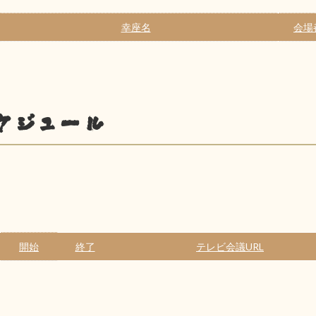
幸座名
会場
ケジュール
開始
終了
テレビ会議URL