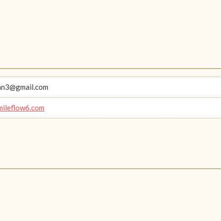
an3@gmail.com
smileflow6.com