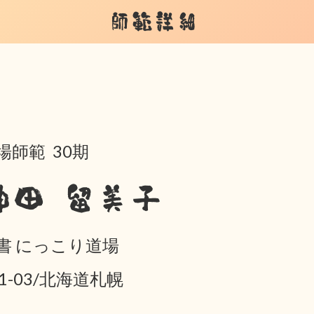
師範詳細
場師範 30期
神田 留美子
書 にっこり道場
01-03/北海道札幌