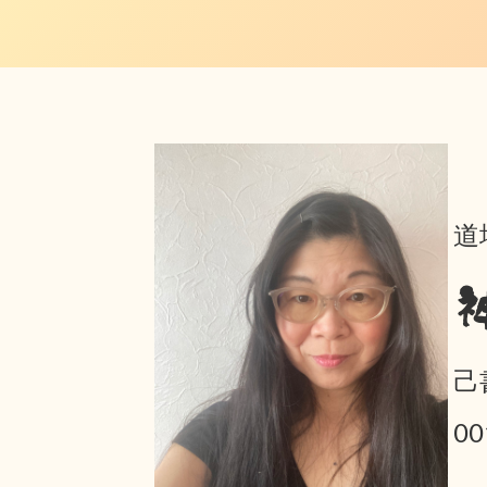
道
己
0