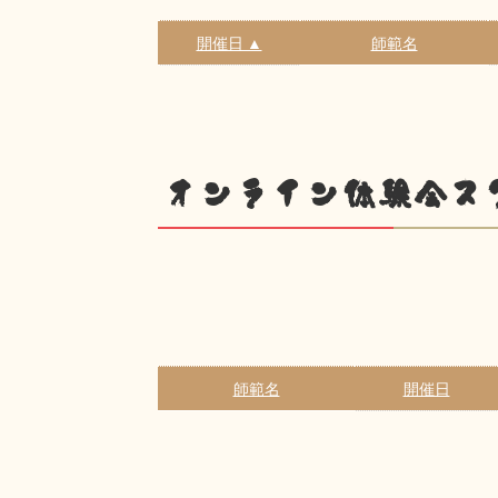
開催日 ▲
師範名
オンライン体験会ス
師範名
開催日