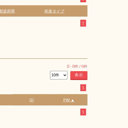
都道府県
幸座タイプ
1
0
-
0
件 /
0
件
1
ID
PW ▲
1