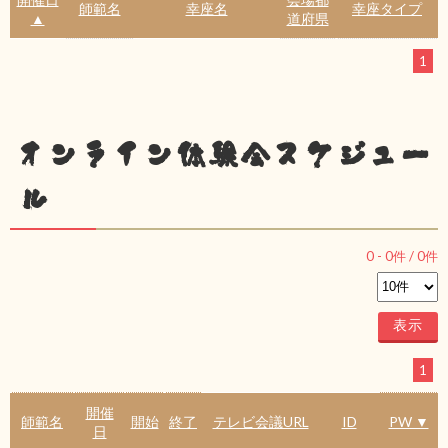
師範名
幸座名
幸座タイプ
▲
道府県
1
オンライン体験会スケジュー
ル
0
-
0
件 /
0
件
1
開催
師範名
開始
終了
テレビ会議URL
ID
PW ▼
日