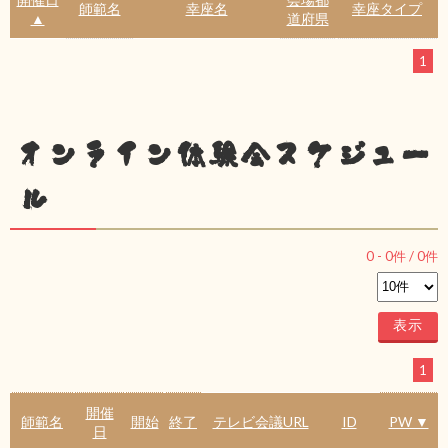
師範名
幸座名
幸座タイプ
▲
道府県
1
オンライン体験会スケジュー
ル
0
-
0
件 /
0
件
1
開催
師範名
開始
終了
テレビ会議URL
ID
PW ▼
日