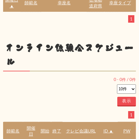
師範名
幸座名
幸座タイプ
▲
道府県
1
オンライン体験会スケジュー
ル
0
-
0
件 /
0
件
1
開催
師範名
開始
終了
テレビ会議URL
ID ▲
PW
日