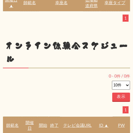
師範名
幸座名
幸座タイプ
▲
道府県
1
オンライン体験会スケジュー
ル
0
-
0
件 /
0
件
1
開催
師範名
開始
終了
テレビ会議URL
ID ▲
PW
日