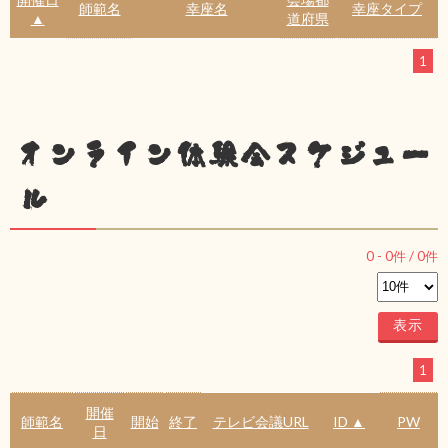
師範名
幸座名
幸座タイプ
▲
道府県
1
オンライン体験会スケジュー
ル
0
-
0
件 /
0
件
1
開催
師範名
開始
終了
テレビ会議URL
ID ▲
PW
日