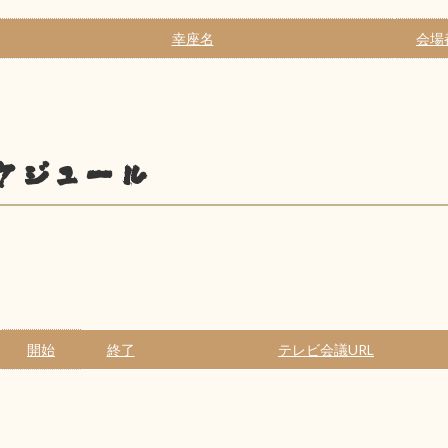
幸座名
会場
ケジュール
開始
終了
テレビ会議URL