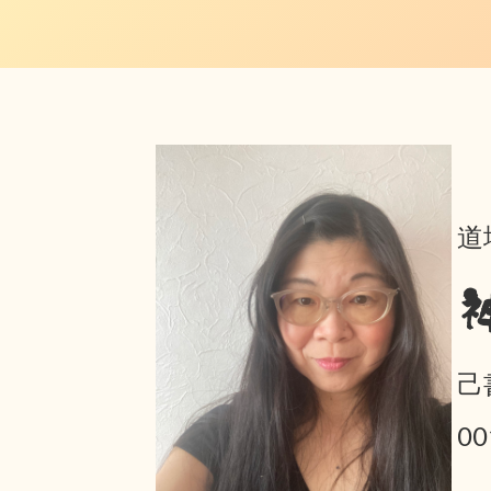
道
己
0