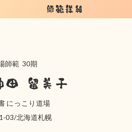
師範詳細
場師範 30期
神田 留美子
書 にっこり道場
01-03/北海道札幌