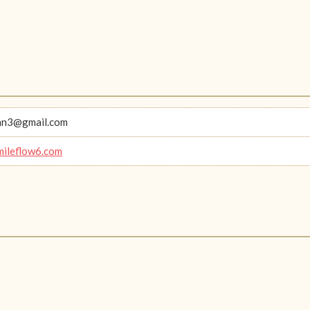
an3@gmail.com
smileflow6.com