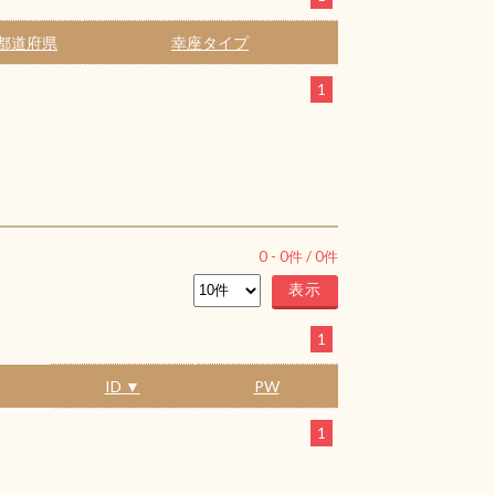
都道府県
幸座タイプ
1
0
-
0
件 /
0
件
1
ID ▼
PW
1