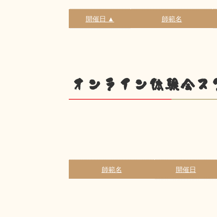
開催日 ▲
師範名
オンライン体験会ス
師範名
開催日