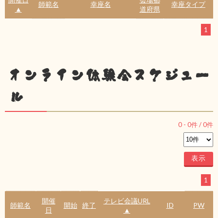
師範名
幸座名
幸座タイプ
▲
道府県
1
オンライン体験会スケジュー
ル
0
-
0
件 /
0
件
1
開催
テレビ会議URL
師範名
開始
終了
ID
PW
日
▲