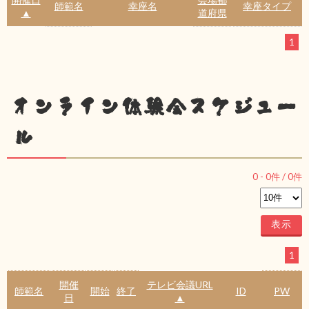
師範名
幸座名
幸座タイプ
▲
道府県
1
オンライン体験会スケジュー
ル
0
-
0
件 /
0
件
1
開催
テレビ会議URL
師範名
開始
終了
ID
PW
日
▲