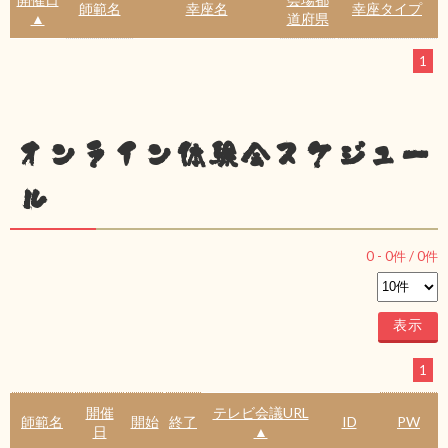
師範名
幸座名
幸座タイプ
▲
道府県
1
オンライン体験会スケジュー
ル
0
-
0
件 /
0
件
1
開催
テレビ会議URL
師範名
開始
終了
ID
PW
日
▲