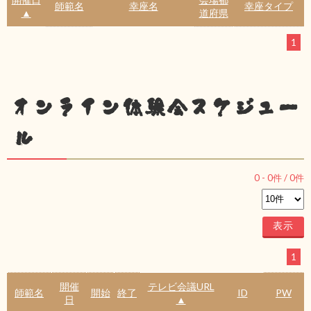
師範名
幸座名
幸座タイプ
▲
道府県
1
オンライン体験会スケジュー
ル
0
-
0
件 /
0
件
1
開催
テレビ会議URL
師範名
開始
終了
ID
PW
日
▲