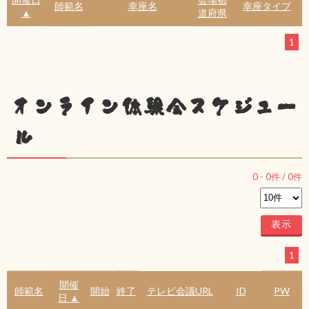
師範名
幸座名
幸座タイプ
▲
道府県
1
オンライン体験会スケジュー
ル
0
-
0
件 /
0
件
1
開催
師範名
開始
終了
テレビ会議URL
ID
PW
日 ▲