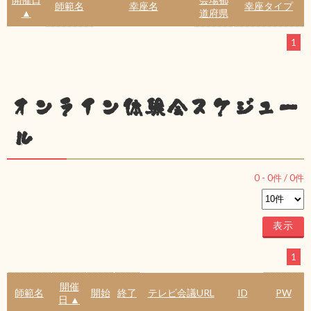
師範名
幸座名
幸座タイプ
▲
道府県
1
オンライン体験会スケジュー
ル
0
-
0
件 /
0
件
1
開催
師範名
開始
終了
テレビ会議URL
ID
PW
日 ▲