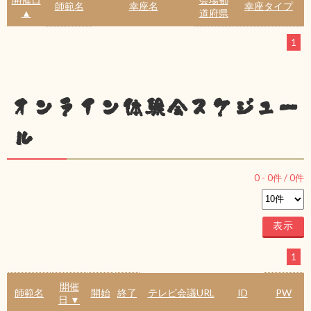
師範名
幸座名
幸座タイプ
▲
道府県
1
オンライン体験会スケジュー
ル
0
-
0
件 /
0
件
1
開催
師範名
開始
終了
テレビ会議URL
ID
PW
日 ▼