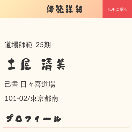
師範詳細
TOPに戻る
道場師範 25期
土屋 清美
己書 日々喜道場
101-02/東京都南
プロフィール