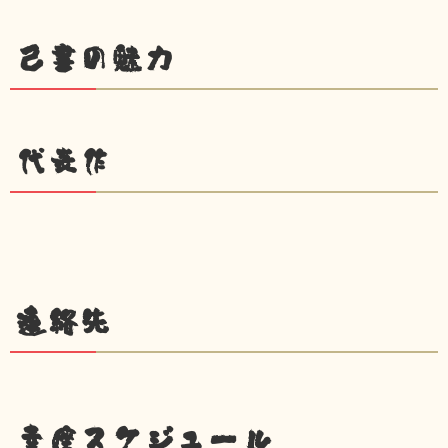
己書の魅力
代表作
連絡先
幸座スケジュール