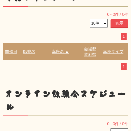
0
-
0
件 /
0
件
1
会場都
開催日
師範名
幸座名 ▲
幸座タイプ
道府県
1
オンライン体験会スケジュー
ル
0
-
0
件 /
0
件