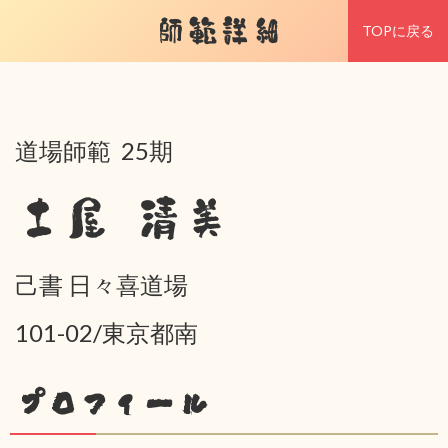
師範詳細
TOPに戻る
道場師範 25期
土屋 清美
己書 日々喜道場
101-02/東京都南
プロフィール