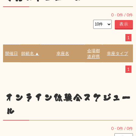
0
-
0
件 /
0
件
1
会場都
開催日
師範名 ▲
幸座名
幸座タイプ
道府県
1
オンライン体験会スケジュー
ル
0
-
0
件 /
0
件