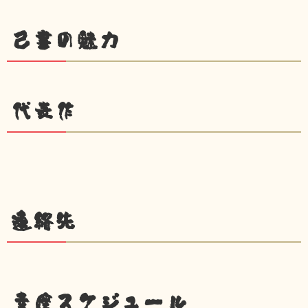
己書の魅力
代表作
連絡先
幸座スケジュール