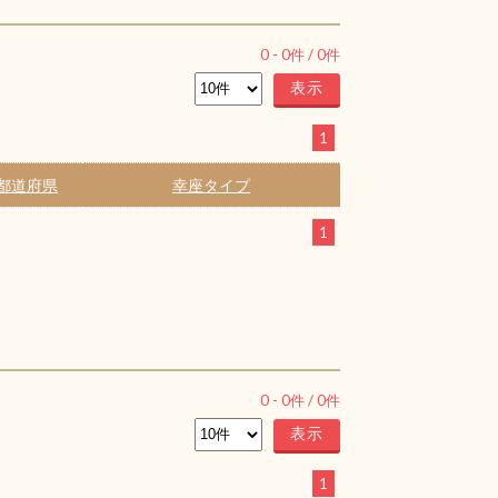
0
-
0
件 /
0
件
1
都道府県
幸座タイプ
1
0
-
0
件 /
0
件
1