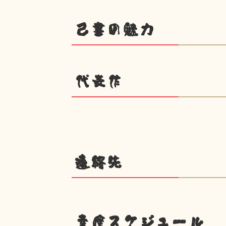
己書の魅力
代表作
連絡先
幸座スケジュール