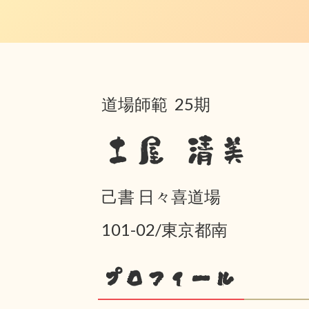
道場師範 25期
土屋 清美
己書 日々喜道場
101-02/東京都南
プロフィール