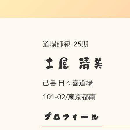
道場師範 25期
土屋 清美
己書 日々喜道場
101-02/東京都南
プロフィール