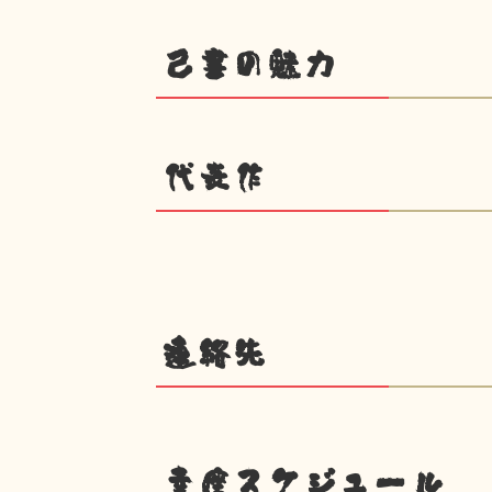
己書の魅力
代表作
連絡先
幸座スケジュール