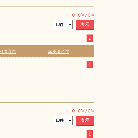
0
-
0
件 /
0
件
1
都道府県
幸座タイプ
1
0
-
0
件 /
0
件
1