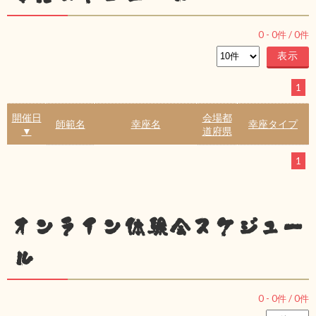
0
-
0
件 /
0
件
1
開催日
会場都
師範名
幸座名
幸座タイプ
▼
道府県
1
オンライン体験会スケジュー
ル
0
-
0
件 /
0
件