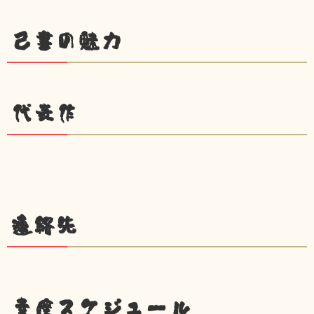
己書の魅力
代表作
連絡先
幸座スケジュール