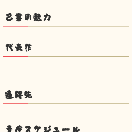
己書の魅力
代表作
連絡先
幸座スケジュール