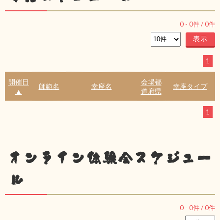
0
-
0
件 /
0
件
1
開催日
会場都
師範名
幸座名
幸座タイプ
▲
道府県
1
オンライン体験会スケジュー
ル
0
-
0
件 /
0
件