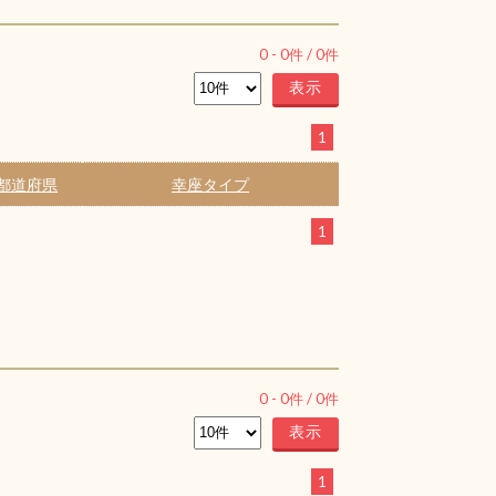
0
-
0
件 /
0
件
1
都道府県
幸座タイプ
1
0
-
0
件 /
0
件
1