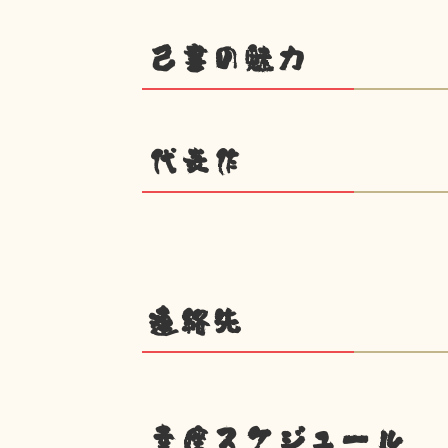
己書の魅力
代表作
連絡先
幸座スケジュール