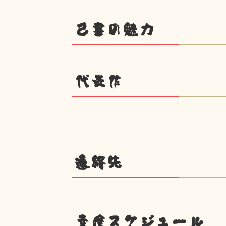
己書の魅力
代表作
連絡先
幸座スケジュール