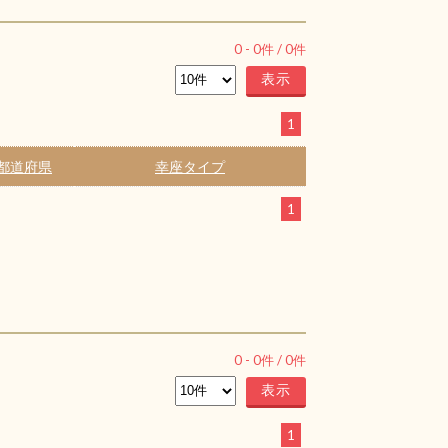
0
-
0
件 /
0
件
1
都道府県
幸座タイプ
1
0
-
0
件 /
0
件
1